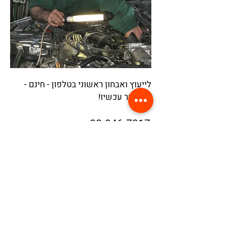
לייעוץ ואבחון ראשוני בטלפון - חינם -
התקשר עכשיו!
08-946-7017
054-4230022
054-8198008
מלא/י טופס