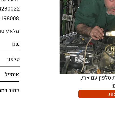
4230022
8198008
מלא/י טו
!
ות