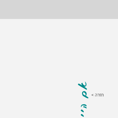
< חזרה