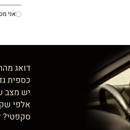
אני מס
דואג מהת
כספית גד
יש מצב ש
אלפי שקל
סקפטי?
ל