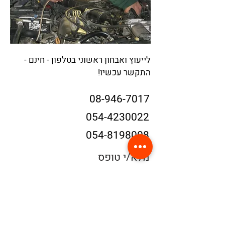
לייעוץ ואבחון ראשוני בטלפון - חינם -
התקשר עכשיו!
08-946-7017
054-4230022
054-8198008
מלא/י טופס