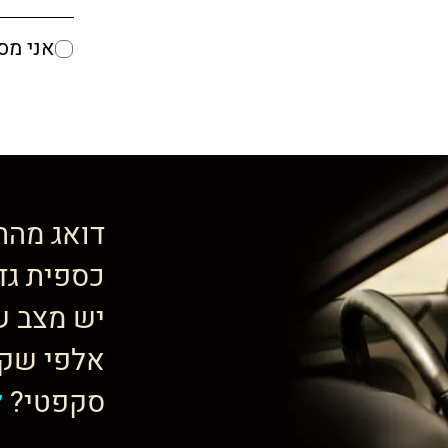
אני מס
דואג מהת
כספית גד
יש מצב ש
אלפי שקל
סקפטי?
ל