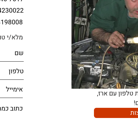
4230022
8198008
מלא/י טו
!
ות