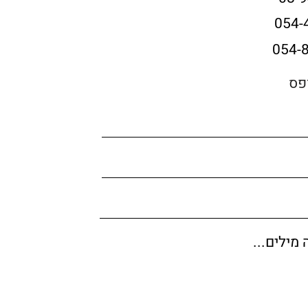
054-
054-
פס