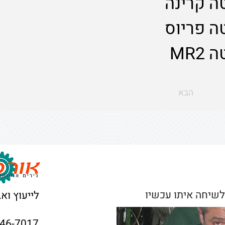
טה קרינה
טה פריוס
MR2
הבא
לשיחה איתו עכשיו
לייעוץ וא
946-7017