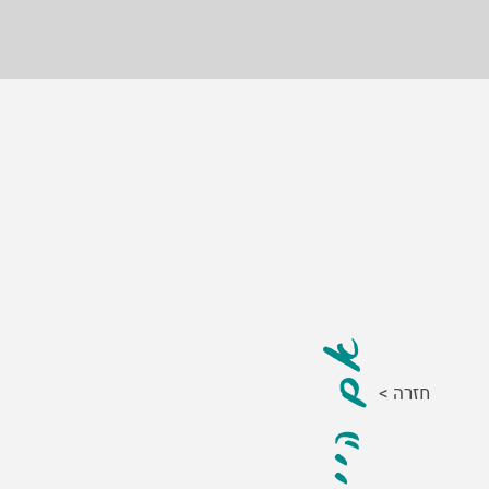
< חזרה