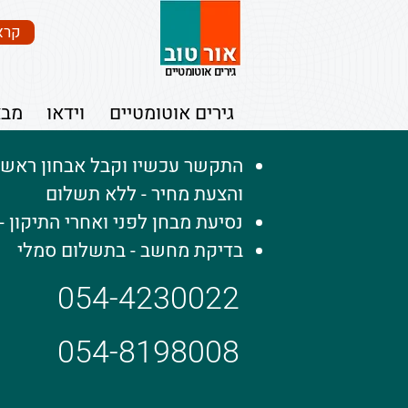
קרא
גירים אוטומטיים
גירים אוטומטיים
וידאו
מבצ
התקשר עכשיו וקבל אבחון ראשוני
והצעת מחיר - ללא תשלום
נסיעת מבחן לפני ואחרי התיקון 
בדיקת מחשב - בתשלום סמלי​
054-4230022
054-8198008