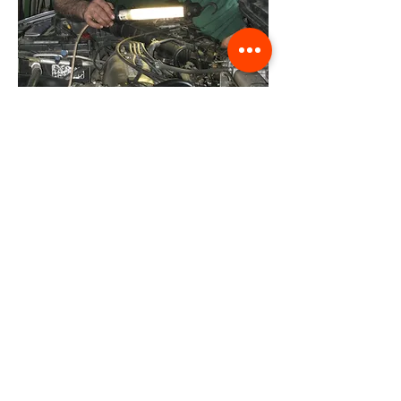
לייעוץ ואבחון ראשוני בטלפון - חינם -
התקשר עכשיו!
08-946-7017
054-4230022
054-8198008
מלא/י טופס