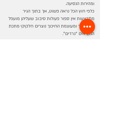
ומהירות הנסיעה.
כלפי חוץ הכל נראה פשוט, אך בתוך הגיר 
מתבצעות אין ספור פעולות סיבוב שעליהן מועפל 
כוח אדיר ומעוצמת החיכוך נוצרים חלקיקי מתכת 
הנקראים "גרדים". 
גרדים אלו מתפזרים בחלל אגן השמן של הגיר, 
וכך נגרם בלאי.
עם הזמן פעולת הגיר נשחקת עד לצורך 
בשיפוץ 
או החלפה של הגיר
, הדבר מאוד יקר ומצריך 
השבתה של הרכב למספר ימים. תוסף שמן הגיר 
יוצר שכבת הגנה מפני אותם "גרדים" ומסייע 
לשמור על תקינותו של הגיר למשך זמן ארוך יותר.
תופעה נוספת במנועי בנזין/דיזל היא הפיח הרב 
אשר נצמד לדפנות הצילינדר, לראש הבוכנה 
ולשסתומי היניקה והפליטה שבראש המנוע .
לצורך פתרון בעיה זו, פותחו תוספי הדלק למנועי 
הבנזין ותוספי הסולר למנועי הדיזל.
תפקידם של תוספי הדלק הוא לנקות את הפיח 