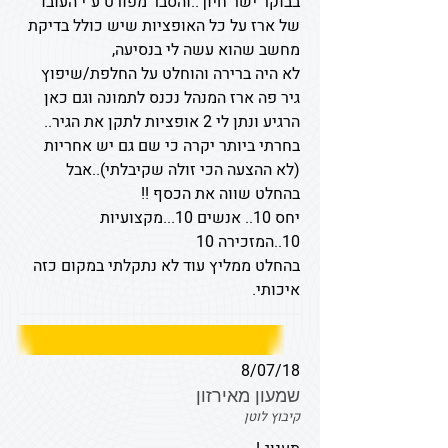
בבוקר ישר חיוך..והסבר מפורט ע"י העובד
של ארז על כל האופציות שיש כולל בדיקת
מחשב שהוא עשה לי בנסיעה,
לא היה ברירה והוחלט על החלפת/שיפוץ
גיר פה ארז המנהל נכנס לתמונה וגם כאן
הרגיע ונתן לי 2 אופציות לתקן את הגיר..
בחרתי ביותר יקרה כי שם גם יש אחריות
(לא ההצעה הכי זולה שקיבלתי)..אבל
בהחלט שווה את הכסף !!
יחס 10.. אנשים 10...מקצועיות
10..המזכירה 10
בהחלט ממליץ עוד לא נתקלתי במקום כזה
איכותי.
8/07/18
שמעון מאירזון
קיבוץ לוטן