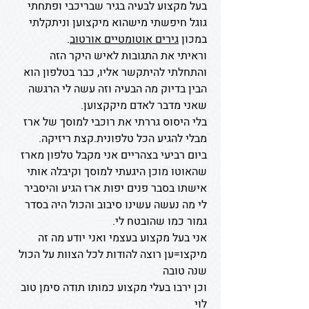
בעל מקצוע לבעיה בגיר שבריכבי ופתחתי
גוגל חיפשתי מישהוא מיקצוען וניתקלתי
במכון
גירים אוטומטיים אורטוב
.
וראיתי את התגובות לאיש היקר הזה
והתחלתי להיתקשר אליו, כבר בטלפון הוא
הבין בדיוק מה הבעיה וזה עשה לי הרגשה
שאני מדבר לאדם מיקקצוען.
בלי היסוס גררתי את רוכבי למוסך של ארז
מבלי להגיע הכל טלפונית.קצת ריזיקה.
ביום רביעי בצהריים אני מקבל טלפון מארז
שהאוטו מוכן היגעתי למוסך וקיבלה אותי
אישתו בסבר פנים יפות ארז הגיע והיסביר
לי מה נעשה עשינו סיבוב והכול היה בסדר
גמור כמו שהובטח לי.
אני בעל מקצוע בעצמי ואני יודע מה זה
מיקצו=ען רוצה להודות לכל הצוות על הכול
שנה טובה
וכן ירבו בעלי מקצוע כמותו תודה סימן טוב
לוי