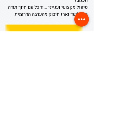
תענוג !
טיפול מקצועי וענייני ...והכל עם חיוך תודה
רבה ליעד וארז חיבוק מהערבה הדרומית
30/06/18
המלצה ללא שם
תל אביב
שרות מעולה!
לא חיכיתי דקה- ארז קיבל אותי באדיבות.
הסביר לי את הבעיות בגיר. ותיקן מה שהיה
צריך תוך חצי יום (מה שמוסכים אחרים
אמרו שיקח יומיים..).
בקיצור - ממליץ בחום.
לציין כי גם המחיר היה סביר ביותר.
מקבל ציון 10+